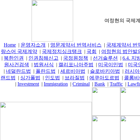
여정현의 국제계약
Home
|
운영자소개
|
영문계약서 번역서비스
|
국제계약서 번
랑스어 국제계약
|
국제정치싱크탱크
|
국회
|
여정현의 법안발
|
북한인권
|
인권침해신고
|
국정원정책
|
선거솔루션
|
6.4.
원사건검색
|
법원서식
|
캘리포니아주법
|
미국이민법
|
미국
|
네덜란드법
|
폴란드법
|
세르비아법
|
슬로바키아법
|
러시아
랜드법
|
싱가폴법
|
인도법
|
브라질법
|
에쿠아도르법
|
콜롬비
|
Investment
|
Immigration
|
Criminal
|
Bank
|
Traffic
|
Lawfi