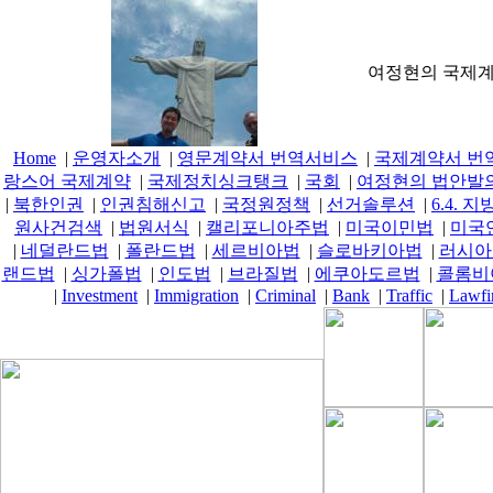
여정현의 국제계약
Home
|
운영자소개
|
영문계약서 번역서비스
|
국제계약서 번
랑스어 국제계약
|
국제정치싱크탱크
|
국회
|
여정현의 법안발
|
북한인권
|
인권침해신고
|
국정원정책
|
선거솔루션
|
6.4.
원사건검색
|
법원서식
|
캘리포니아주법
|
미국이민법
|
미국
|
네덜란드법
|
폴란드법
|
세르비아법
|
슬로바키아법
|
러시아
랜드법
|
싱가폴법
|
인도법
|
브라질법
|
에쿠아도르법
|
콜롬비
|
Investment
|
Immigration
|
Criminal
|
Bank
|
Traffic
|
Lawfi