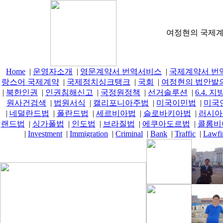
여정현의 국제계약
Home
|
운영자소개
|
영문계약서 번역서비스
|
국제계약서 번
랑스어 국제계약
|
국제정치싱크탱크
|
국회
|
여정현의 법안발
|
북한인권
|
인권침해신고
|
국정원정책
|
선거솔루션
|
6.4.
원사건검색
|
법원서식
|
캘리포니아주법
|
미국이민법
|
미국
|
네덜란드법
|
폴란드법
|
세르비아법
|
슬로바키아법
|
러시아
랜드법
|
싱가폴법
|
인도법
|
브라질법
|
에쿠아도르법
|
콜롬비
|
Investment
|
Immigration
|
Criminal
|
Bank
|
Traffic
|
Lawfi